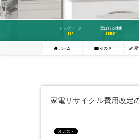
トップページ
選ばれる理由
TOP
BEBEFIT
home
folder
mode_edit
家
ホーム
その他
家電リサイクル費用改定