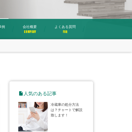
事例
会社概要
よくある質問
COMPANY
FAQ
insert_drive_file
人気のある記事
冷蔵庫の処分方法
は？チャートで解説
致します！