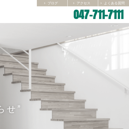
ブログ
アクセス
よくある質問
chevron_right
chevron_right
chevron_right
047-711-7111
らせ”