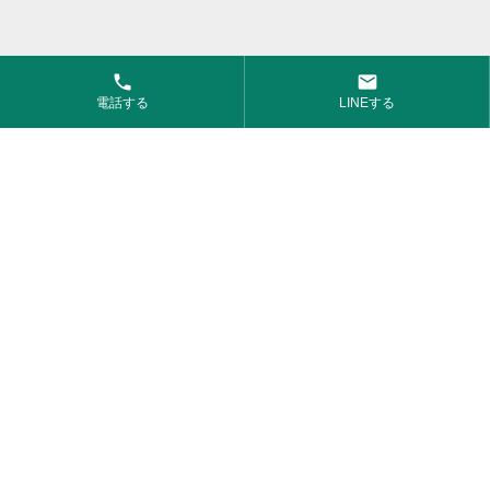
phone
email
電話する
LINEする